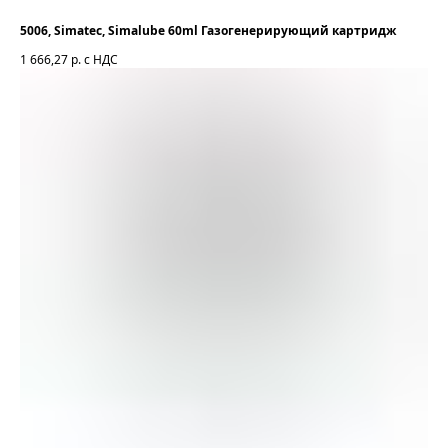
5006, Simatec, Simalube 60ml Газогенерирующий картридж
1 666,27
р. с НДС