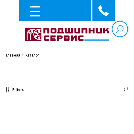
Каталог
Услуги
Главная
Каталог
/
Filters