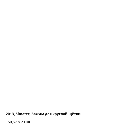
2013, Simatec, Зажим для круглой щётки
159,67
р. с НДС