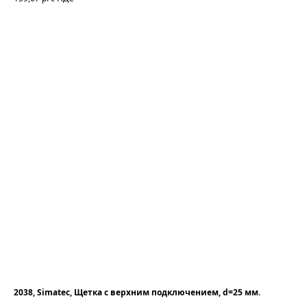
2038, Simatec, Щетка с верхним подключением, d=25 мм.