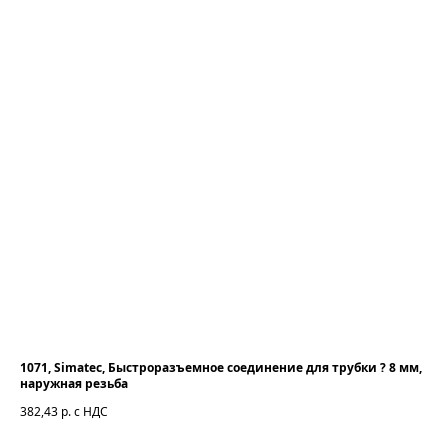
1071, Simatec, Быстроразъемное соединение для трубки ? 8 мм,
наружная резьба
382,43
р. с НДС