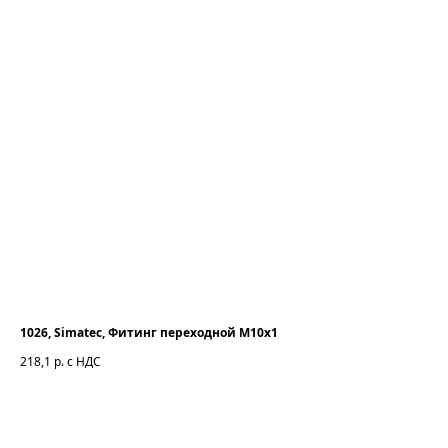
1026, Simatec, Фитинг переходной M10x1
218,1
р. с НДС