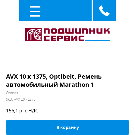
Каталог
Услуги
AVX 10 x 1375, Optibelt, Ремень
автомобильный Marathon 1
Optibelt
SKU:
AVX 10 x 1375
156,1
р. с НДС
В корзину