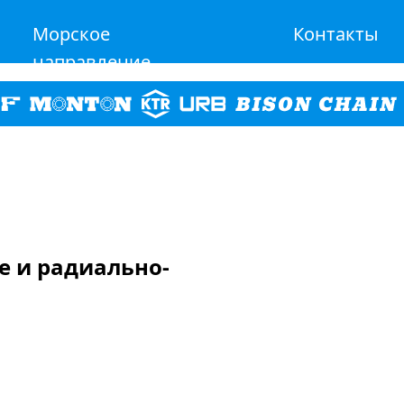
Морское
Контакты
направление
е и радиально-