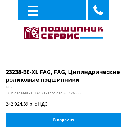
Каталог
Услуги
23238-BE-XL FAG, FAG, Цилиндрические
роликовые подшипники
FAG
SKU:
23238-BE-XL FAG (аналог 23238 CC/W33)
242 924,39
р. с НДС
В корзину