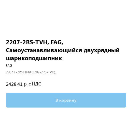
2207-2RS-TVH, FAG,
Самоустанавливающийся двухрядный
шарикоподшипник
FAG
2207 E-2RS1TN9 (2207-2RS-TVH)
р. с НДС
2428,41
В корзину