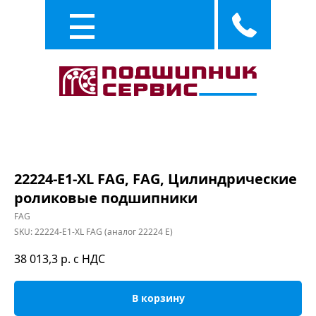
Каталог
Услуги
22224-E1-XL FAG, FAG, Цилиндрические
роликовые подшипники
FAG
SKU:
22224-E1-XL FAG (аналог 22224 E)
38 013,3
р. с НДС
В корзину