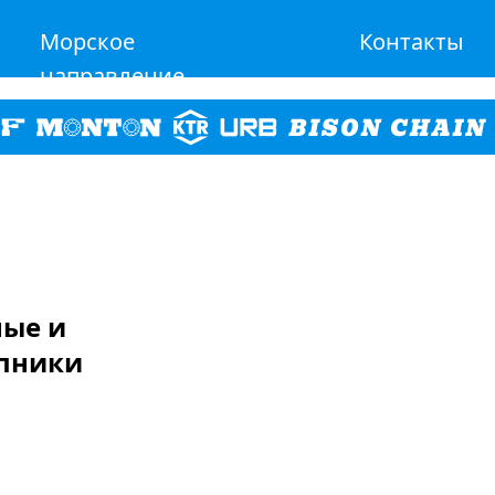
Морское
Контакты
направление
ные и
пники