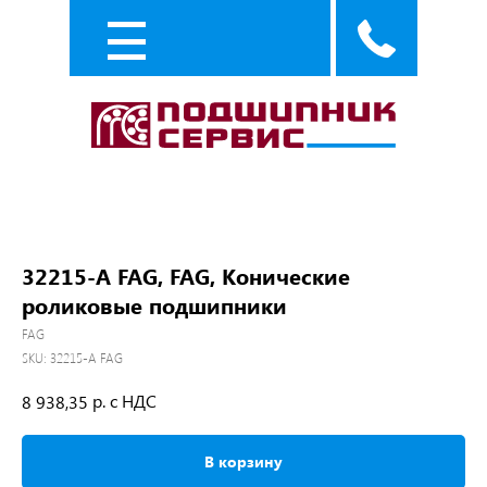
Каталог
Услуги
32215-A FAG, FAG, Конические
роликовые подшипники
FAG
SKU:
32215-A FAG
р. с НДС
8 938,35
В корзину