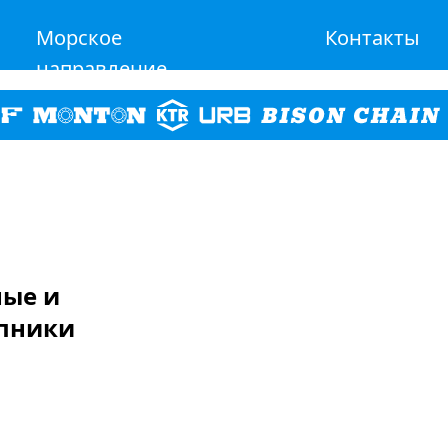
Морское
Контакты
направление
ные и
пники