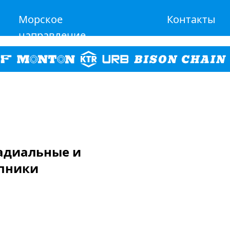
Морское
Контакты
направление
Радиальные и
пники