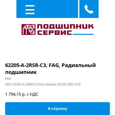
Каталог
Услуги
62205-A-2RSR-C3, FAG, Радиальный
подшипник
FAG
SKU:
62205-A-2RSR-C3 FAG (аналог 62205-2RS1/C3)
1 794,15
р. с НДС
В корзину