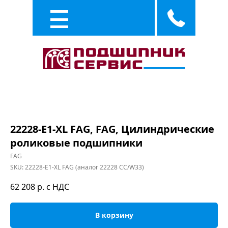
Каталог
Услуги
22228-E1-XL FAG, FAG, Цилиндрические
роликовые подшипники
FAG
SKU:
22228-E1-XL FAG (аналог 22228 CC/W33)
62 208
р. с НДС
В корзину