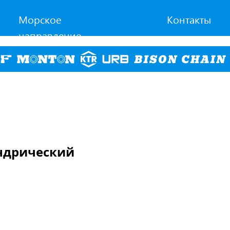
Морское
Контакты
направление
индрический