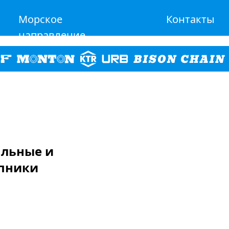
Морское
Контакты
направление
альные и
пники