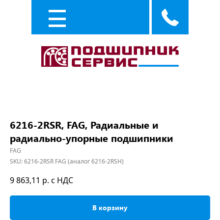
Каталог
Услуги
6216-2RSR, FAG, Радиальные и
радиально-упорные подшипники
FAG
SKU:
6216-2RSR FAG (аналог 6216-2RSH)
9 863,11
р. с НДС
В корзину