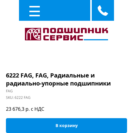
Каталог
Услуги
6222 FAG, FAG, Радиальные и
радиально-упорные подшипники
FAG
SKU:
6222 FAG
23 676,3
р. с НДС
В корзину