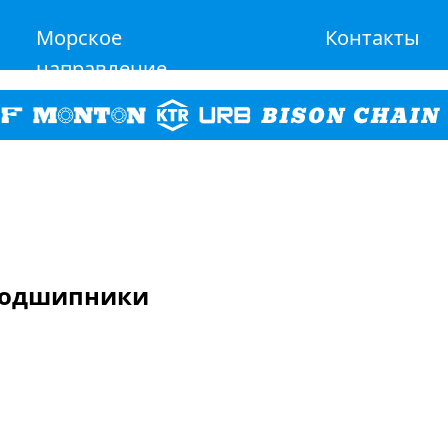
Морское
Контакты
направление
 подшипники