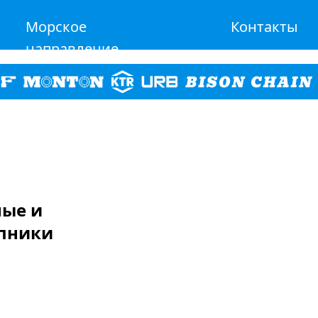
Морское
Контакты
направление
ные и
пники