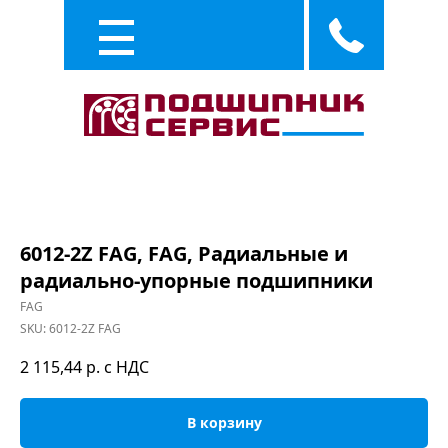
Каталог
Услуги
6012-2Z FAG, FAG, Радиальные и
радиально-упорные подшипники
FAG
SKU:
6012-2Z FAG
2 115,44
р. с НДС
В корзину