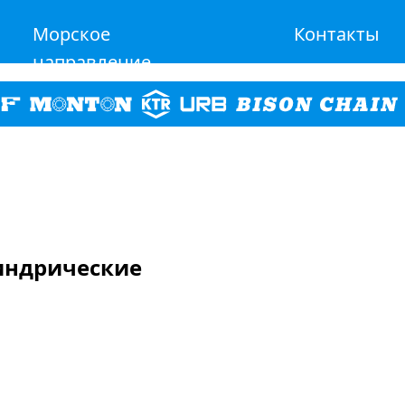
Морское
Контакты
направление
линдрические