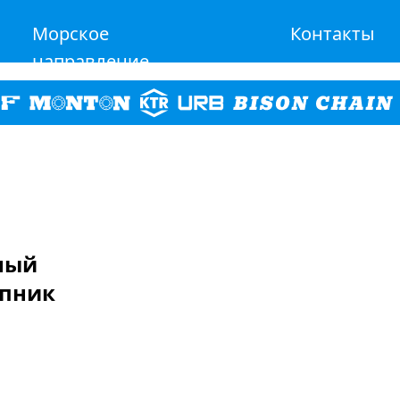
Морское
Контакты
направление
дный
пник