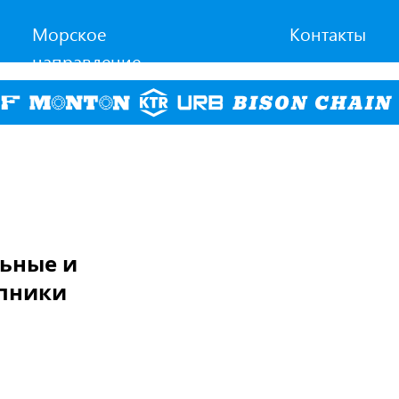
Морское
Контакты
направление
льные и
пники