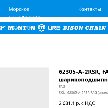
Морское
Контакты
направление
62305-A-2RSR, 
шарикоподшипн
FAG
SKU:
62305-A-2RSR FAG (анало
р. с НДС
2 681,1