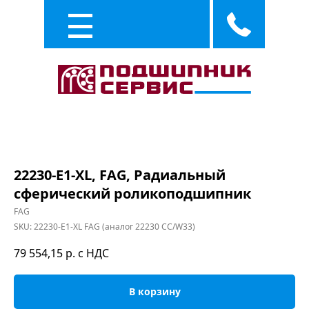
Каталог
Услуги
22230-E1-XL, FAG, Радиальный
сферический роликоподшипник
FAG
SKU:
22230-E1-XL FAG (аналог 22230 CC/W33)
79 554,15
р. с НДС
В корзину