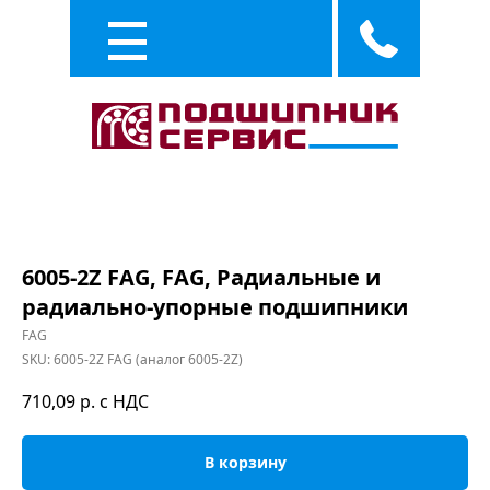
Каталог
Услуги
6005-2Z FAG, FAG, Радиальные и
радиально-упорные подшипники
FAG
SKU:
6005-2Z FAG (аналог 6005-2Z)
710,09
р. с НДС
В корзину