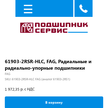
Каталог
Услуги
61903-2RSR-HLC, FAG, Радиальные и
радиально-упорные подшипники
FAG
SKU:
61903-2RSR-HLC FAG (аналог 61903-2RS1)
р. с НДС
1 972,35
В корзину