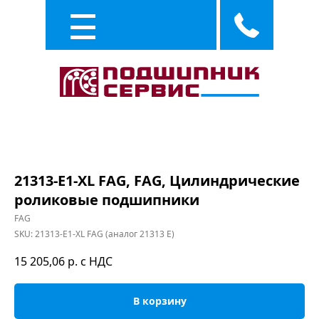
Каталог
Услуги
21313-E1-XL FAG, FAG, Цилиндрические
роликовые подшипники
FAG
SKU:
21313-E1-XL FAG (аналог 21313 E)
15 205,06
р. с НДС
В корзину