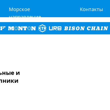
Морское
Контакты
направление
льные и
пники