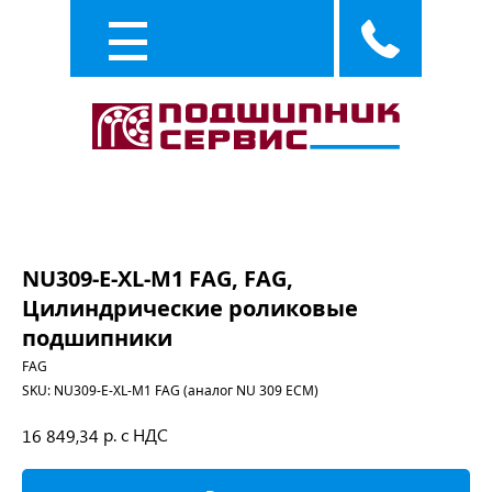
Каталог
Услуги
NU309-E-XL-M1 FAG, FAG,
Цилиндрические роликовые
подшипники
FAG
SKU:
NU309-E-XL-M1 FAG (аналог NU 309 ECM)
р. с НДС
16 849,34