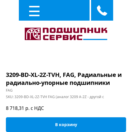
Каталог
Услуги
3209-BD-XL-2Z-TVH, FAG, Радиальные и
радиально-упорные подшипники
FAG
SKU:
3209-BD-XL-2Z-TVH FAG (аналог 3209 A-2Z - другой с
8 718,31
р. с НДС
В корзину