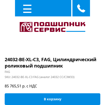
Каталог
Услуги
24032-BE-XL-C3, FAG, Цилиндрический
роликовый подшипник
FAG
SKU:
24032-BE-XL-C3 FAG (аналог 24032 CC/C3W33)
85 765,51
р. с НДС
В корзину