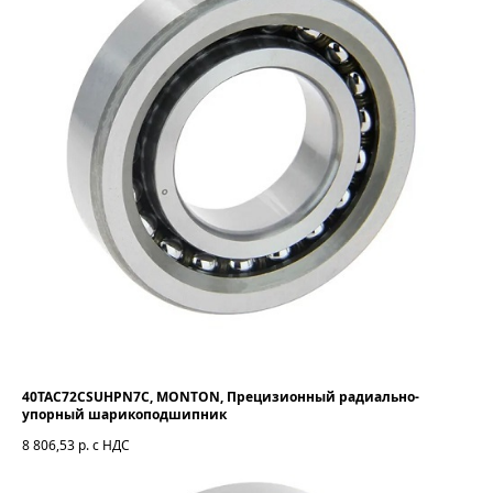
40TAC72CSUHPN7C, MONTON, Прецизионный радиально-
упорный шарикоподшипник
8 806,53
р. с НДС