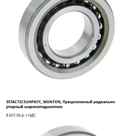
35TAC72CSUHPN7C, MONTON, Прецизионный радиально-
упорный шарикоподшипник
8 657,56
р. с НДС