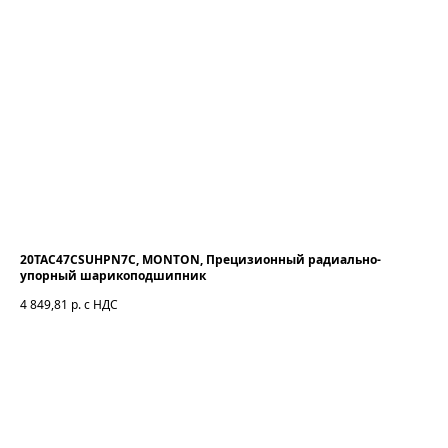
20TAC47CSUHPN7C, MONTON, Прецизионный радиально-
упорный шарикоподшипник
4 849,81
р. с НДС