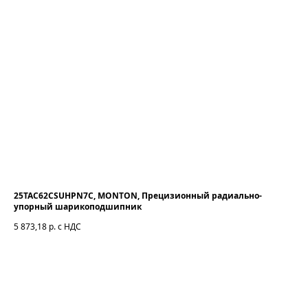
25TAC62CSUHPN7C, MONTON, Прецизионный радиально-
упорный шарикоподшипник
5 873,18
р. с НДС