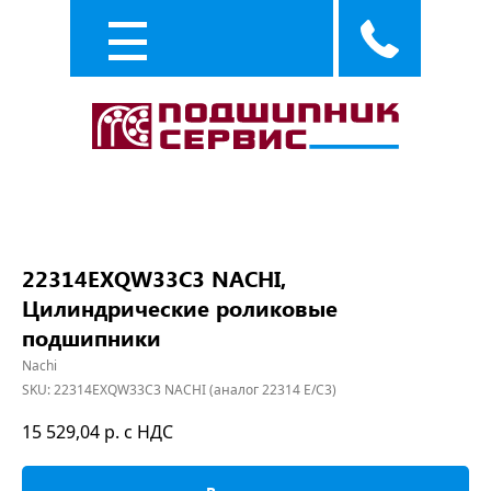
Каталог
Услуги
22314EXQW33C3 NACHI,
Цилиндрические роликовые
подшипники
Nachi
SKU:
22314EXQW33C3 NACHI (аналог 22314 E/C3)
15 529,04
р. с НДС