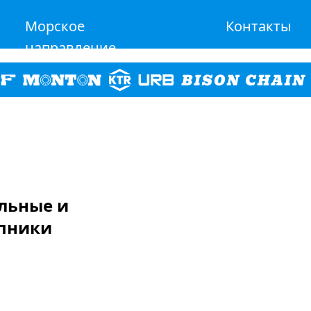
Морское
Контакты
направление
альные и
пники