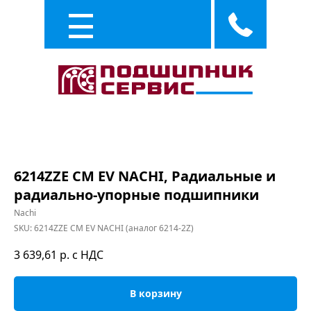
Каталог
Услуги
6214ZZE CM EV NACHI, Радиальные и
радиально-упорные подшипники
Nachi
SKU:
6214ZZE CM EV NACHI (аналог 6214-2Z)
3 639,61
р. с НДС
В корзину