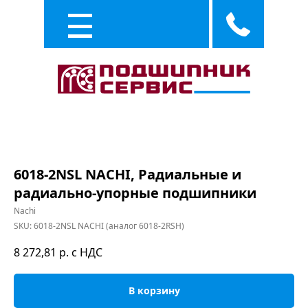
Каталог
Услуги
6018-2NSL NACHI, Радиальные и
радиально-упорные подшипники
Nachi
SKU:
6018-2NSL NACHI (аналог 6018-2RSH)
8 272,81
р. с НДС
В корзину