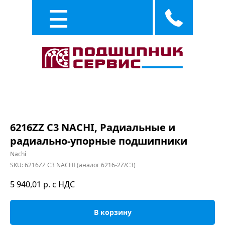
Каталог
Услуги
6216ZZ C3 NACHI, Радиальные и
радиально-упорные подшипники
Nachi
SKU:
6216ZZ C3 NACHI (аналог 6216-2Z/C3)
5 940,01
р. с НДС
В корзину