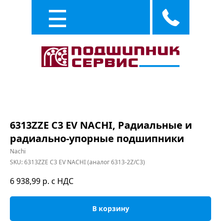
Каталог
Услуги
6313ZZE C3 EV NACHI, Радиальные и
радиально-упорные подшипники
Nachi
SKU:
6313ZZE C3 EV NACHI (аналог 6313-2Z/C3)
6 938,99
р. с НДС
В корзину