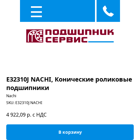
Каталог
Услуги
E32310J NACHI, Конические роликовые
подшипники
Nachi
SKU:
E32310J NACHI
4 922,09
р. с НДС
В корзину