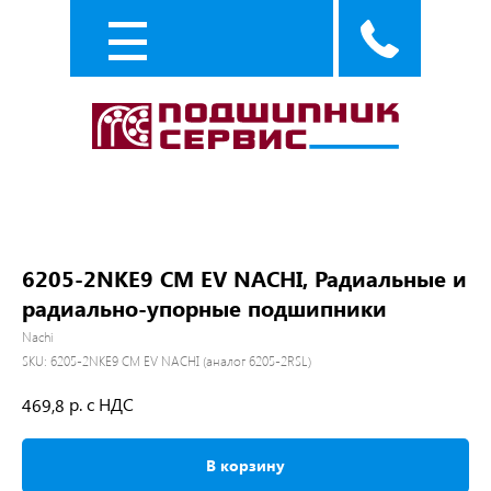
Каталог
Услуги
6205-2NKE9 CM EV NACHI, Радиальные и
радиально-упорные подшипники
Nachi
SKU:
6205-2NKE9 CM EV NACHI (аналог 6205-2RSL)
р. с НДС
469,8
В корзину