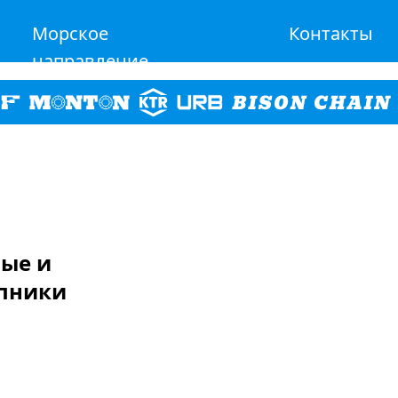
Морское
Контакты
направление
ные и
пники