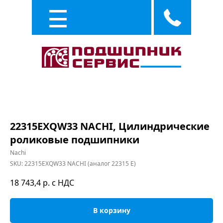
Каталог
Услуги
22315EXQW33 NACHI, Цилиндрические
роликовые подшипники
Nachi
SKU:
22315EXQW33 NACHI (аналог 22315 E)
18 743,4
р. с НДС
В корзину