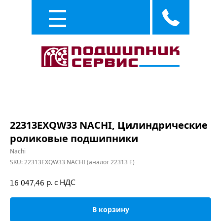
Каталог
Услуги
22313EXQW33 NACHI, Цилиндрические
роликовые подшипники
Nachi
SKU:
22313EXQW33 NACHI (аналог 22313 E)
р. с НДС
16 047,46
В корзину