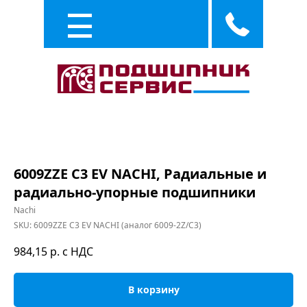
Каталог
Услуги
6009ZZE C3 EV NACHI, Радиальные и
радиально-упорные подшипники
Nachi
SKU:
6009ZZE C3 EV NACHI (аналог 6009-2Z/C3)
984,15
р. с НДС
В корзину