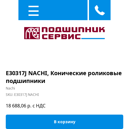
Каталог
Услуги
E30317J NACHI, Конические роликовые
подшипники
Nachi
SKU:
E30317J NACHI
18 688,06
р. с НДС
В корзину