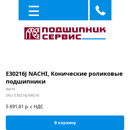
Каталог
Услуги
E30216J NACHI, Конические роликовые
подшипники
Nachi
SKU:
E30216J NACHI
5 691,61
р. с НДС
В корзину