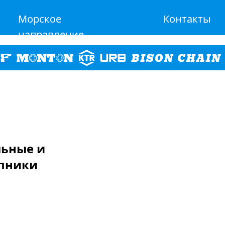
Морское
Контакты
направление
льные и
пники