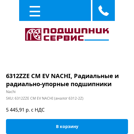
Каталог
Услуги
6312ZZE CM EV NACHI, Радиальные и
радиально-упорные подшипники
Nachi
SKU:
6312ZZE CM EV NACHI (аналог 6312-2Z)
5 445,91
р. с НДС
В корзину