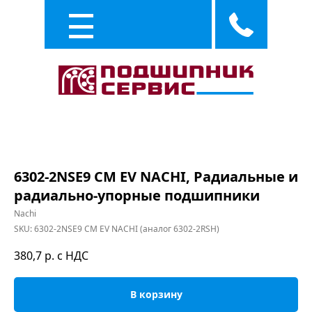
Каталог
Услуги
6302-2NSE9 CM EV NACHI, Радиальные и
радиально-упорные подшипники
Nachi
SKU:
6302-2NSE9 CM EV NACHI (аналог 6302-2RSH)
380,7
р. с НДС
В корзину