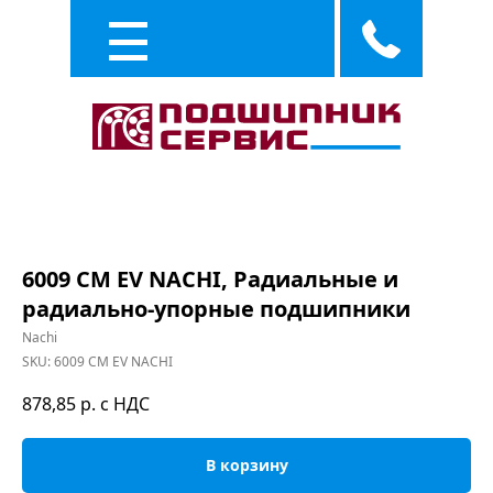
Каталог
Услуги
6009 CM EV NACHI, Радиальные и
радиально-упорные подшипники
Nachi
SKU:
6009 CM EV NACHI
878,85
р. с НДС
В корзину